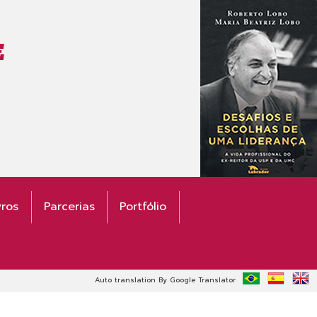
E
vros
Parcerias
Portfólio
Auto translation By Google Translator