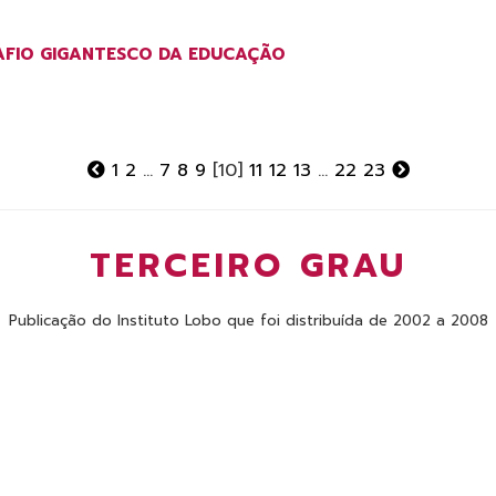
AFIO GIGANTESCO DA EDUCAÇÃO
1
2
...
7
8
9
[10]
11
12
13
...
22
23
TERCEIRO GRAU
Publicação do Instituto Lobo que foi distribuída de 2002 a 2008