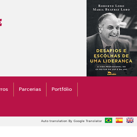
E
vros
Parcerias
Portfólio
Auto translation By Google Translator