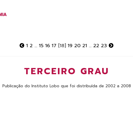
MIA
1
2
...
15
16
17
[18]
19
20
21
...
22
23
TERCEIRO GRAU
Publicação do Instituto Lobo que foi distribuída de 2002 a 2008